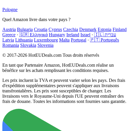
Pologne
Quel Amazon livre dans votre pays ?
Austria
Bulgaria
Croatia
Cyprus
Czechia
Denmark
Estonia
Finland
Greece
·
🇬🇷 Ελληνικά
Hungary
Ireland
Israel
·
🇮🇱 עברית
Latvia
Lithuania
Luxembourg
Malta
Portugal
·
🇵🇹 Português
Romania
Slovakia
Slovenia
© 2017-2026 HotEUDeals.com Tous droits réservés
En tant que Partenaire Amazon, HotEUDeals.com réalise un
bénéfice sur les achats remplissant les conditions requises.
Les prix incluent la TVA et peuvent varier selon les pays. Des frais
d'expédition supplémentaires peuvent s'appliquer aux livraisons
transfrontalières. Les prix sont susceptibles de changer. Les
livraisons vers le Royaume-Uni depuis l'UE peuvent entraîner des
frais de douane. Toutes les informations sont fournies sans garantie.