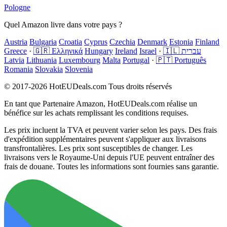
Pologne
Quel Amazon livre dans votre pays ?
Austria
Bulgaria
Croatia
Cyprus
Czechia
Denmark
Estonia
Finland
Greece
·
🇬🇷 Ελληνικά
Hungary
Ireland
Israel
·
🇮🇱 עברית
Latvia
Lithuania
Luxembourg
Malta
Portugal
·
🇵🇹 Português
Romania
Slovakia
Slovenia
© 2017-2026 HotEUDeals.com Tous droits réservés
En tant que Partenaire Amazon, HotEUDeals.com réalise un
bénéfice sur les achats remplissant les conditions requises.
Les prix incluent la TVA et peuvent varier selon les pays. Des frais
d'expédition supplémentaires peuvent s'appliquer aux livraisons
transfrontalières. Les prix sont susceptibles de changer. Les
livraisons vers le Royaume-Uni depuis l'UE peuvent entraîner des
frais de douane. Toutes les informations sont fournies sans garantie.