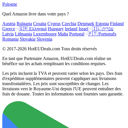
Pologne
Quel Amazon livre dans votre pays ?
Austria
Bulgaria
Croatia
Cyprus
Czechia
Denmark
Estonia
Finland
Greece
·
🇬🇷 Ελληνικά
Hungary
Ireland
Israel
·
🇮🇱 עברית
Latvia
Lithuania
Luxembourg
Malta
Portugal
·
🇵🇹 Português
Romania
Slovakia
Slovenia
© 2017-2026 HotEUDeals.com Tous droits réservés
En tant que Partenaire Amazon, HotEUDeals.com réalise un
bénéfice sur les achats remplissant les conditions requises.
Les prix incluent la TVA et peuvent varier selon les pays. Des frais
d'expédition supplémentaires peuvent s'appliquer aux livraisons
transfrontalières. Les prix sont susceptibles de changer. Les
livraisons vers le Royaume-Uni depuis l'UE peuvent entraîner des
frais de douane. Toutes les informations sont fournies sans garantie.