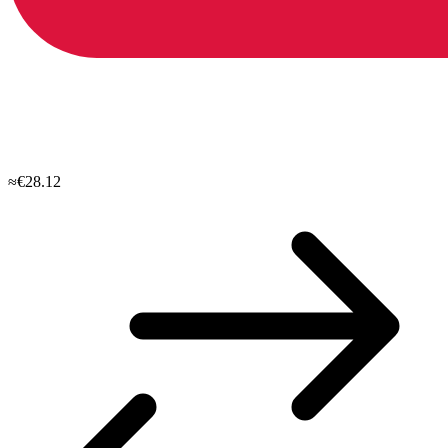
≈€28.12