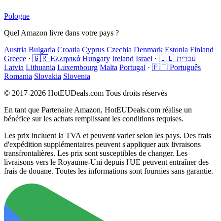
Pologne
Quel Amazon livre dans votre pays ?
Austria
Bulgaria
Croatia
Cyprus
Czechia
Denmark
Estonia
Finland
Greece
·
🇬🇷 Ελληνικά
Hungary
Ireland
Israel
·
🇮🇱 עברית
Latvia
Lithuania
Luxembourg
Malta
Portugal
·
🇵🇹 Português
Romania
Slovakia
Slovenia
© 2017-2026 HotEUDeals.com Tous droits réservés
En tant que Partenaire Amazon, HotEUDeals.com réalise un
bénéfice sur les achats remplissant les conditions requises.
Les prix incluent la TVA et peuvent varier selon les pays. Des frais
d'expédition supplémentaires peuvent s'appliquer aux livraisons
transfrontalières. Les prix sont susceptibles de changer. Les
livraisons vers le Royaume-Uni depuis l'UE peuvent entraîner des
frais de douane. Toutes les informations sont fournies sans garantie.