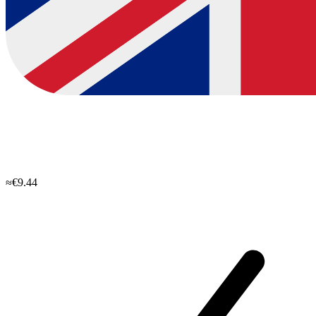
≈€9.44