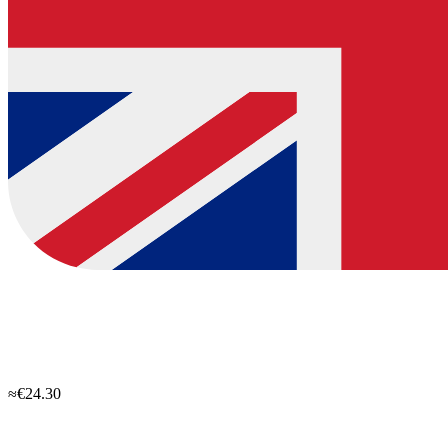
≈€24.30