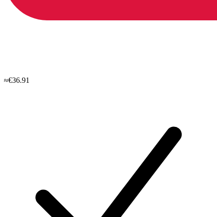
≈€36.91