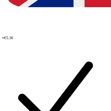
≈€5.36