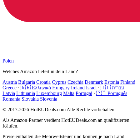
Polen
Welches Amazon liefert in dein Land?
Austria
Bulgaria
Croatia
Cyprus
Czechia
Denmark
Estonia
Finland
Greece
·
🇬🇷 Ελληνικά
Hungary
Ireland
Israel
·
🇮🇱 עברית
Latvia
Lithuania
Luxembourg
Malta
Portugal
·
🇵🇹 Português
Romania
Slovakia
Slovenia
© 2017-2026 HotEUDeals.com Alle Rechte vorbehalten
Als Amazon-Partner verdient HotEUDeals.com an qualifizierten
Käufen.
Preise enthalten die Mehrwertsteuer und können je nach Land