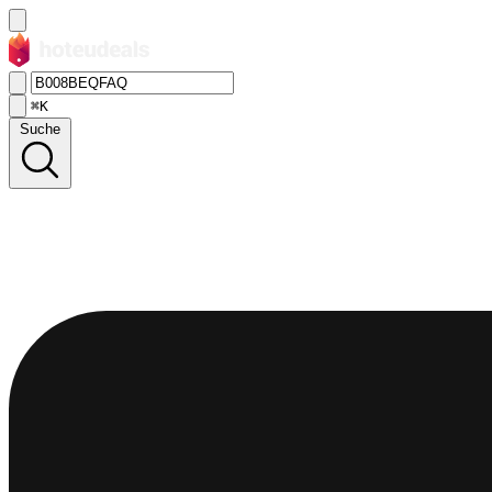
⌘K
Suche