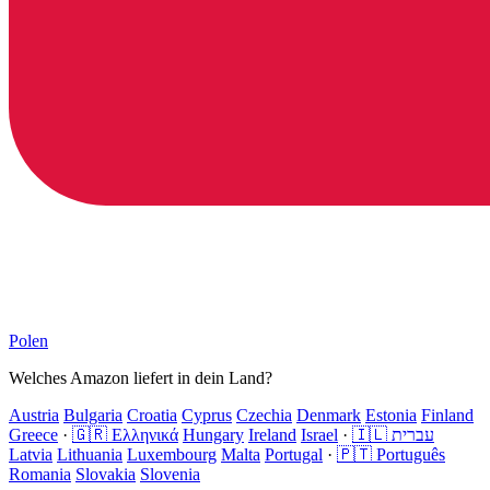
Polen
Welches Amazon liefert in dein Land?
Austria
Bulgaria
Croatia
Cyprus
Czechia
Denmark
Estonia
Finland
Greece
·
🇬🇷 Ελληνικά
Hungary
Ireland
Israel
·
🇮🇱 עברית
Latvia
Lithuania
Luxembourg
Malta
Portugal
·
🇵🇹 Português
Romania
Slovakia
Slovenia