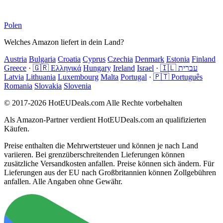
Polen
Welches Amazon liefert in dein Land?
Austria
Bulgaria
Croatia
Cyprus
Czechia
Denmark
Estonia
Finland
Greece
·
🇬🇷 Ελληνικά
Hungary
Ireland
Israel
·
🇮🇱 עברית
Latvia
Lithuania
Luxembourg
Malta
Portugal
·
🇵🇹 Português
Romania
Slovakia
Slovenia
© 2017-2026 HotEUDeals.com Alle Rechte vorbehalten
Als Amazon-Partner verdient HotEUDeals.com an qualifizierten
Käufen.
Preise enthalten die Mehrwertsteuer und können je nach Land
variieren. Bei grenzüberschreitenden Lieferungen können
zusätzliche Versandkosten anfallen. Preise können sich ändern. Für
Lieferungen aus der EU nach Großbritannien können Zollgebühren
anfallen. Alle Angaben ohne Gewähr.