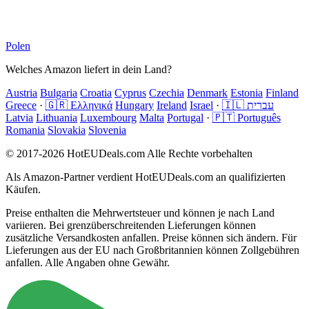
Polen
Welches Amazon liefert in dein Land?
Austria
Bulgaria
Croatia
Cyprus
Czechia
Denmark
Estonia
Finland
Greece
·
🇬🇷 Ελληνικά
Hungary
Ireland
Israel
·
🇮🇱 עברית
Latvia
Lithuania
Luxembourg
Malta
Portugal
·
🇵🇹 Português
Romania
Slovakia
Slovenia
© 2017-2026 HotEUDeals.com Alle Rechte vorbehalten
Als Amazon-Partner verdient HotEUDeals.com an qualifizierten
Käufen.
Preise enthalten die Mehrwertsteuer und können je nach Land
variieren. Bei grenzüberschreitenden Lieferungen können
zusätzliche Versandkosten anfallen. Preise können sich ändern. Für
Lieferungen aus der EU nach Großbritannien können Zollgebühren
anfallen. Alle Angaben ohne Gewähr.