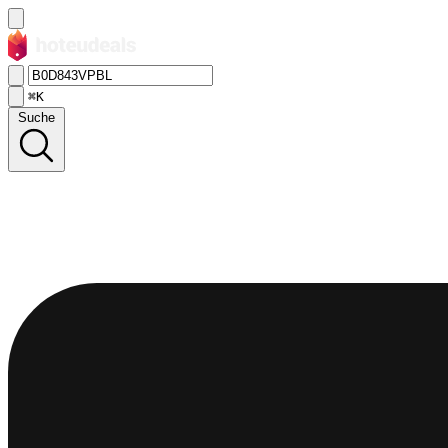
⌘K
Suche