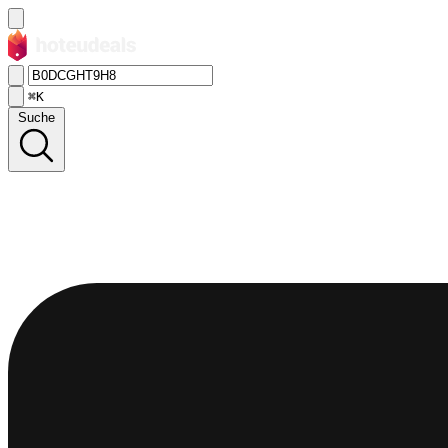
⌘K
Suche