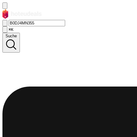
⌘K
Suche