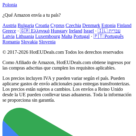
Polonia
¿Qué Amazon envía a tu país?
Austria
Bulgaria
Croatia
Cyprus
Czechia
Denmark
Estonia
Finland
Greece
·
🇬🇷 Ελληνικά
Hungary
Ireland
Israel
·
🇮🇱 עברית
Latvia
Lithuania
Luxembourg
Malta
Portugal
·
🇵🇹 Português
Romania
Slovakia
Slovenia
© 2017-2026 HotEUDeals.com Todos los derechos reservados
Como Afiliado de Amazon, HotEUDeals.com obtiene ingresos por
las compras adscritas que cumplen los requisitos aplicables.
Los precios incluyen IVA y pueden variar según el país. Pueden
aplicarse gastos de envío adicionales para entregas transfronterizas.
Los precios están sujetos a cambios. Los envíos a Reino Unido
desde la UE pueden conllevar tasas aduaneras. Toda la información
se proporciona sin garantía.