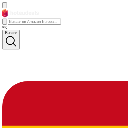
⌘K
Buscar