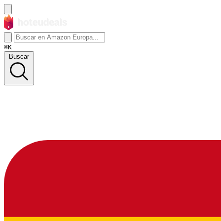
⌘K
Buscar