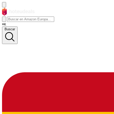
⌘K
Buscar