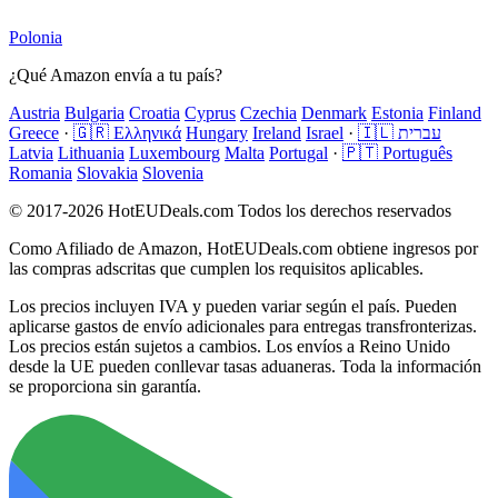
Polonia
¿Qué Amazon envía a tu país?
Austria
Bulgaria
Croatia
Cyprus
Czechia
Denmark
Estonia
Finland
Greece
·
🇬🇷 Ελληνικά
Hungary
Ireland
Israel
·
🇮🇱 עברית
Latvia
Lithuania
Luxembourg
Malta
Portugal
·
🇵🇹 Português
Romania
Slovakia
Slovenia
© 2017-2026 HotEUDeals.com Todos los derechos reservados
Como Afiliado de Amazon, HotEUDeals.com obtiene ingresos por
las compras adscritas que cumplen los requisitos aplicables.
Los precios incluyen IVA y pueden variar según el país. Pueden
aplicarse gastos de envío adicionales para entregas transfronterizas.
Los precios están sujetos a cambios. Los envíos a Reino Unido
desde la UE pueden conllevar tasas aduaneras. Toda la información
se proporciona sin garantía.