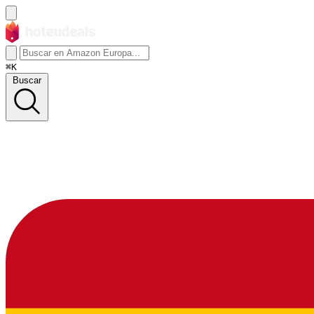
⌘K
Buscar