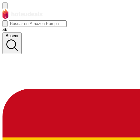
⌘K
Buscar