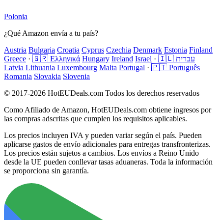
Polonia
¿Qué Amazon envía a tu país?
Austria
Bulgaria
Croatia
Cyprus
Czechia
Denmark
Estonia
Finland
Greece
·
🇬🇷 Ελληνικά
Hungary
Ireland
Israel
·
🇮🇱 עברית
Latvia
Lithuania
Luxembourg
Malta
Portugal
·
🇵🇹 Português
Romania
Slovakia
Slovenia
© 2017-2026 HotEUDeals.com Todos los derechos reservados
Como Afiliado de Amazon, HotEUDeals.com obtiene ingresos por
las compras adscritas que cumplen los requisitos aplicables.
Los precios incluyen IVA y pueden variar según el país. Pueden
aplicarse gastos de envío adicionales para entregas transfronterizas.
Los precios están sujetos a cambios. Los envíos a Reino Unido
desde la UE pueden conllevar tasas aduaneras. Toda la información
se proporciona sin garantía.