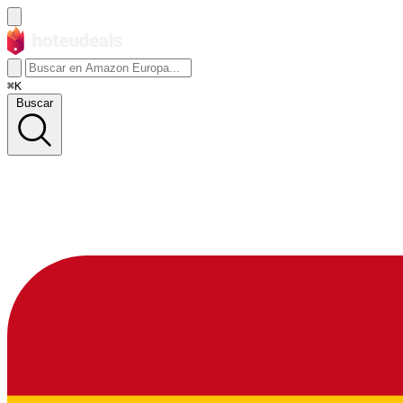
⌘K
Buscar