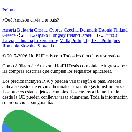
Polonia
¿Qué Amazon envía a tu país?
Austria
Bulgaria
Croatia
Cyprus
Czechia
Denmark
Estonia
Finland
Greece
·
🇬🇷 Ελληνικά
Hungary
Ireland
Israel
·
🇮🇱 עברית
Latvia
Lithuania
Luxembourg
Malta
Portugal
·
🇵🇹 Português
Romania
Slovakia
Slovenia
© 2017-2026 HotEUDeals.com Todos los derechos reservados
Como Afiliado de Amazon, HotEUDeals.com obtiene ingresos por
las compras adscritas que cumplen los requisitos aplicables.
Los precios incluyen IVA y pueden variar según el país. Pueden
aplicarse gastos de envío adicionales para entregas transfronterizas.
Los precios están sujetos a cambios. Los envíos a Reino Unido
desde la UE pueden conllevar tasas aduaneras. Toda la información
se proporciona sin garantía.