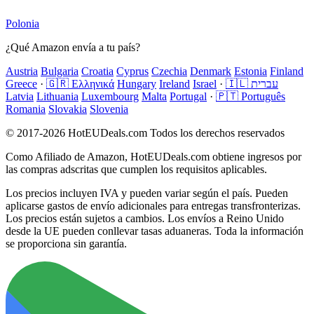
Polonia
¿Qué Amazon envía a tu país?
Austria
Bulgaria
Croatia
Cyprus
Czechia
Denmark
Estonia
Finland
Greece
·
🇬🇷 Ελληνικά
Hungary
Ireland
Israel
·
🇮🇱 עברית
Latvia
Lithuania
Luxembourg
Malta
Portugal
·
🇵🇹 Português
Romania
Slovakia
Slovenia
© 2017-2026 HotEUDeals.com Todos los derechos reservados
Como Afiliado de Amazon, HotEUDeals.com obtiene ingresos por
las compras adscritas que cumplen los requisitos aplicables.
Los precios incluyen IVA y pueden variar según el país. Pueden
aplicarse gastos de envío adicionales para entregas transfronterizas.
Los precios están sujetos a cambios. Los envíos a Reino Unido
desde la UE pueden conllevar tasas aduaneras. Toda la información
se proporciona sin garantía.