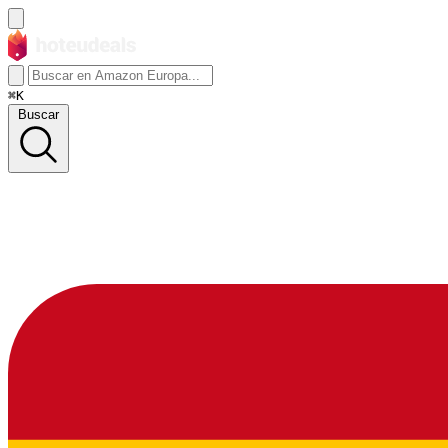
⌘K
Buscar