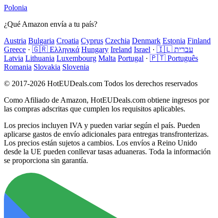
Polonia
¿Qué Amazon envía a tu país?
Austria
Bulgaria
Croatia
Cyprus
Czechia
Denmark
Estonia
Finland
Greece
·
🇬🇷 Ελληνικά
Hungary
Ireland
Israel
·
🇮🇱 עברית
Latvia
Lithuania
Luxembourg
Malta
Portugal
·
🇵🇹 Português
Romania
Slovakia
Slovenia
© 2017-2026 HotEUDeals.com Todos los derechos reservados
Como Afiliado de Amazon, HotEUDeals.com obtiene ingresos por
las compras adscritas que cumplen los requisitos aplicables.
Los precios incluyen IVA y pueden variar según el país. Pueden
aplicarse gastos de envío adicionales para entregas transfronterizas.
Los precios están sujetos a cambios. Los envíos a Reino Unido
desde la UE pueden conllevar tasas aduaneras. Toda la información
se proporciona sin garantía.