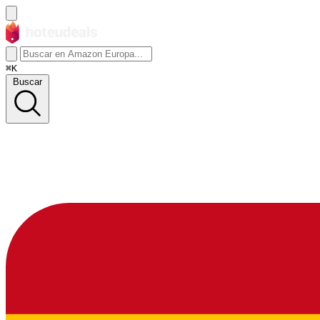
⌘K
Buscar