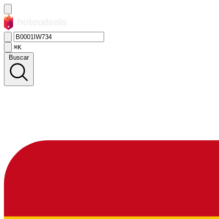
⌘K
Buscar