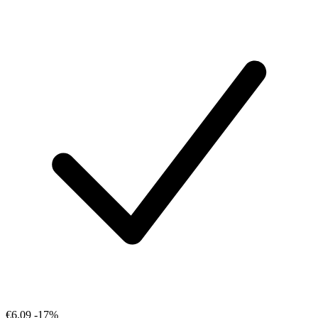
€6.09
-17%