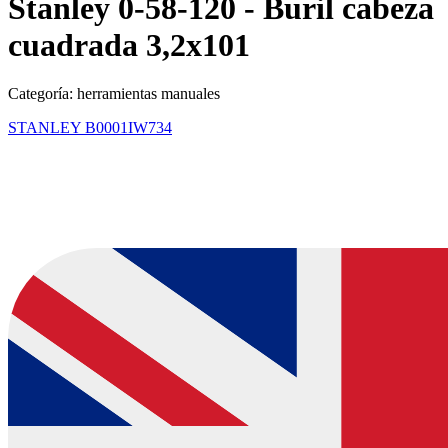
Stanley 0-58-120 - Buril cabeza
cuadrada 3,2x101
Categoría: herramientas manuales
STANLEY
B0001IW734