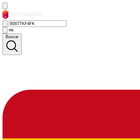
⌘K
Buscar