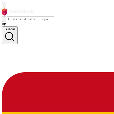
⌘K
Buscar