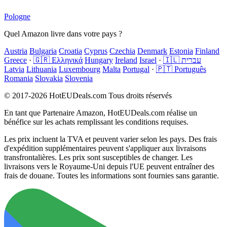
Pologne
Quel Amazon livre dans votre pays ?
Austria
Bulgaria
Croatia
Cyprus
Czechia
Denmark
Estonia
Finland
Greece
·
🇬🇷 Ελληνικά
Hungary
Ireland
Israel
·
🇮🇱 עברית
Latvia
Lithuania
Luxembourg
Malta
Portugal
·
🇵🇹 Português
Romania
Slovakia
Slovenia
© 2017-2026 HotEUDeals.com Tous droits réservés
En tant que Partenaire Amazon, HotEUDeals.com réalise un
bénéfice sur les achats remplissant les conditions requises.
Les prix incluent la TVA et peuvent varier selon les pays. Des frais
d'expédition supplémentaires peuvent s'appliquer aux livraisons
transfrontalières. Les prix sont susceptibles de changer. Les
livraisons vers le Royaume-Uni depuis l'UE peuvent entraîner des
frais de douane. Toutes les informations sont fournies sans garantie.