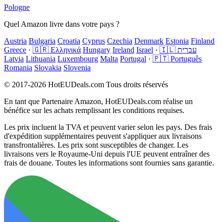
Pologne
Quel Amazon livre dans votre pays ?
Austria
Bulgaria
Croatia
Cyprus
Czechia
Denmark
Estonia
Finland
Greece
·
🇬🇷 Ελληνικά
Hungary
Ireland
Israel
·
🇮🇱 עברית
Latvia
Lithuania
Luxembourg
Malta
Portugal
·
🇵🇹 Português
Romania
Slovakia
Slovenia
© 2017-2026 HotEUDeals.com Tous droits réservés
En tant que Partenaire Amazon, HotEUDeals.com réalise un
bénéfice sur les achats remplissant les conditions requises.
Les prix incluent la TVA et peuvent varier selon les pays. Des frais
d'expédition supplémentaires peuvent s'appliquer aux livraisons
transfrontalières. Les prix sont susceptibles de changer. Les
livraisons vers le Royaume-Uni depuis l'UE peuvent entraîner des
frais de douane. Toutes les informations sont fournies sans garantie.