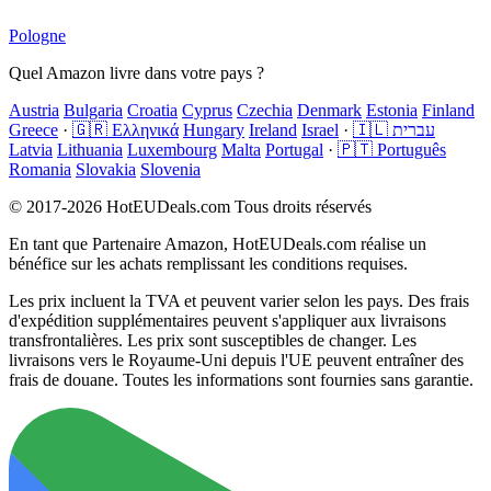
Pologne
Quel Amazon livre dans votre pays ?
Austria
Bulgaria
Croatia
Cyprus
Czechia
Denmark
Estonia
Finland
Greece
·
🇬🇷 Ελληνικά
Hungary
Ireland
Israel
·
🇮🇱 עברית
Latvia
Lithuania
Luxembourg
Malta
Portugal
·
🇵🇹 Português
Romania
Slovakia
Slovenia
© 2017-2026 HotEUDeals.com Tous droits réservés
En tant que Partenaire Amazon, HotEUDeals.com réalise un
bénéfice sur les achats remplissant les conditions requises.
Les prix incluent la TVA et peuvent varier selon les pays. Des frais
d'expédition supplémentaires peuvent s'appliquer aux livraisons
transfrontalières. Les prix sont susceptibles de changer. Les
livraisons vers le Royaume-Uni depuis l'UE peuvent entraîner des
frais de douane. Toutes les informations sont fournies sans garantie.