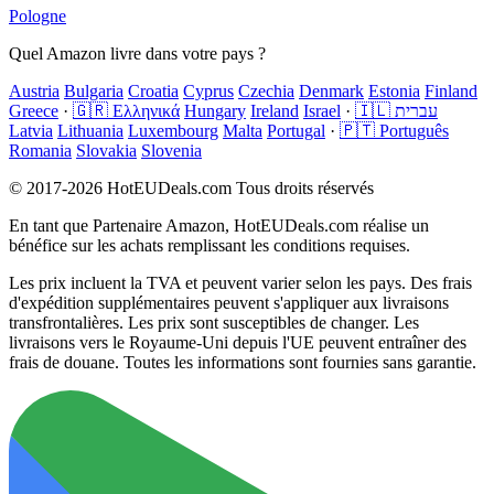
Pologne
Quel Amazon livre dans votre pays ?
Austria
Bulgaria
Croatia
Cyprus
Czechia
Denmark
Estonia
Finland
Greece
·
🇬🇷 Ελληνικά
Hungary
Ireland
Israel
·
🇮🇱 עברית
Latvia
Lithuania
Luxembourg
Malta
Portugal
·
🇵🇹 Português
Romania
Slovakia
Slovenia
© 2017-2026 HotEUDeals.com Tous droits réservés
En tant que Partenaire Amazon, HotEUDeals.com réalise un
bénéfice sur les achats remplissant les conditions requises.
Les prix incluent la TVA et peuvent varier selon les pays. Des frais
d'expédition supplémentaires peuvent s'appliquer aux livraisons
transfrontalières. Les prix sont susceptibles de changer. Les
livraisons vers le Royaume-Uni depuis l'UE peuvent entraîner des
frais de douane. Toutes les informations sont fournies sans garantie.