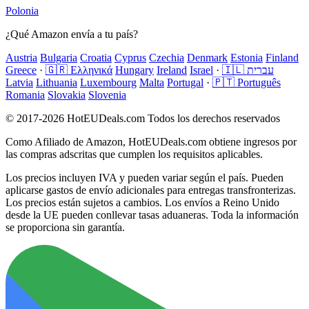
Polonia
¿Qué Amazon envía a tu país?
Austria
Bulgaria
Croatia
Cyprus
Czechia
Denmark
Estonia
Finland
Greece
·
🇬🇷 Ελληνικά
Hungary
Ireland
Israel
·
🇮🇱 עברית
Latvia
Lithuania
Luxembourg
Malta
Portugal
·
🇵🇹 Português
Romania
Slovakia
Slovenia
© 2017-2026 HotEUDeals.com Todos los derechos reservados
Como Afiliado de Amazon, HotEUDeals.com obtiene ingresos por
las compras adscritas que cumplen los requisitos aplicables.
Los precios incluyen IVA y pueden variar según el país. Pueden
aplicarse gastos de envío adicionales para entregas transfronterizas.
Los precios están sujetos a cambios. Los envíos a Reino Unido
desde la UE pueden conllevar tasas aduaneras. Toda la información
se proporciona sin garantía.