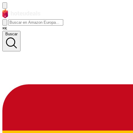
⌘K
Buscar