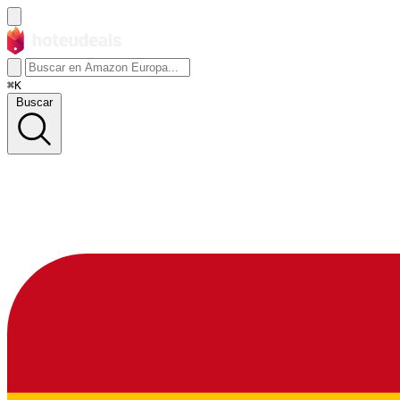
⌘K
Buscar