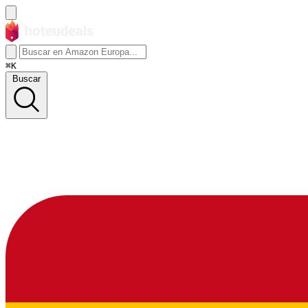
⌘K
Buscar