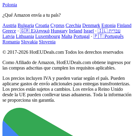
Polonia
¿Qué Amazon envía a tu país?
Austria
Bulgaria
Croatia
Cyprus
Czechia
Denmark
Estonia
Finland
Greece
·
🇬🇷 Ελληνικά
Hungary
Ireland
Israel
·
🇮🇱 עברית
Latvia
Lithuania
Luxembourg
Malta
Portugal
·
🇵🇹 Português
Romania
Slovakia
Slovenia
© 2017-2026 HotEUDeals.com Todos los derechos reservados
Como Afiliado de Amazon, HotEUDeals.com obtiene ingresos por
las compras adscritas que cumplen los requisitos aplicables.
Los precios incluyen IVA y pueden variar según el país. Pueden
aplicarse gastos de envío adicionales para entregas transfronterizas.
Los precios están sujetos a cambios. Los envíos a Reino Unido
desde la UE pueden conllevar tasas aduaneras. Toda la información
se proporciona sin garantía.