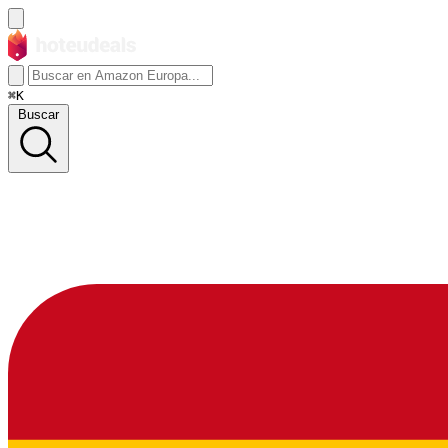
⌘K
Buscar