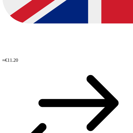
≈€11.20