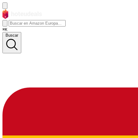
⌘K
Buscar