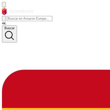
⌘K
Buscar