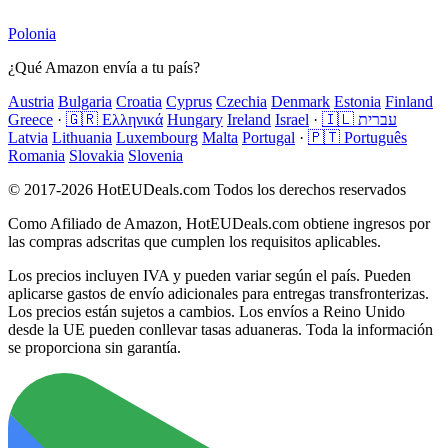
Polonia
¿Qué Amazon envía a tu país?
Austria
Bulgaria
Croatia
Cyprus
Czechia
Denmark
Estonia
Finland
Greece
·
🇬🇷 Ελληνικά
Hungary
Ireland
Israel
·
🇮🇱 עברית
Latvia
Lithuania
Luxembourg
Malta
Portugal
·
🇵🇹 Português
Romania
Slovakia
Slovenia
© 2017-2026 HotEUDeals.com Todos los derechos reservados
Como Afiliado de Amazon, HotEUDeals.com obtiene ingresos por
las compras adscritas que cumplen los requisitos aplicables.
Los precios incluyen IVA y pueden variar según el país. Pueden
aplicarse gastos de envío adicionales para entregas transfronterizas.
Los precios están sujetos a cambios. Los envíos a Reino Unido
desde la UE pueden conllevar tasas aduaneras. Toda la información
se proporciona sin garantía.