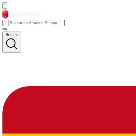
⌘K
Buscar