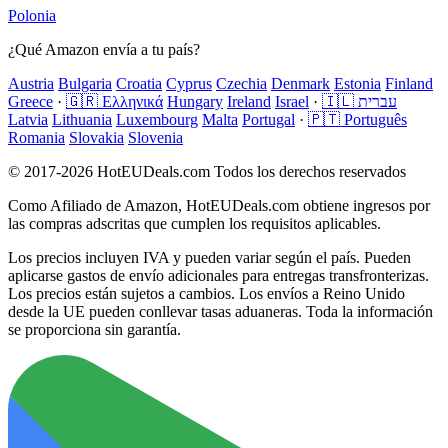
Polonia
¿Qué Amazon envía a tu país?
Austria
Bulgaria
Croatia
Cyprus
Czechia
Denmark
Estonia
Finland
Greece
·
🇬🇷 Ελληνικά
Hungary
Ireland
Israel
·
🇮🇱 עברית
Latvia
Lithuania
Luxembourg
Malta
Portugal
·
🇵🇹 Português
Romania
Slovakia
Slovenia
© 2017-2026 HotEUDeals.com Todos los derechos reservados
Como Afiliado de Amazon, HotEUDeals.com obtiene ingresos por
las compras adscritas que cumplen los requisitos aplicables.
Los precios incluyen IVA y pueden variar según el país. Pueden
aplicarse gastos de envío adicionales para entregas transfronterizas.
Los precios están sujetos a cambios. Los envíos a Reino Unido
desde la UE pueden conllevar tasas aduaneras. Toda la información
se proporciona sin garantía.