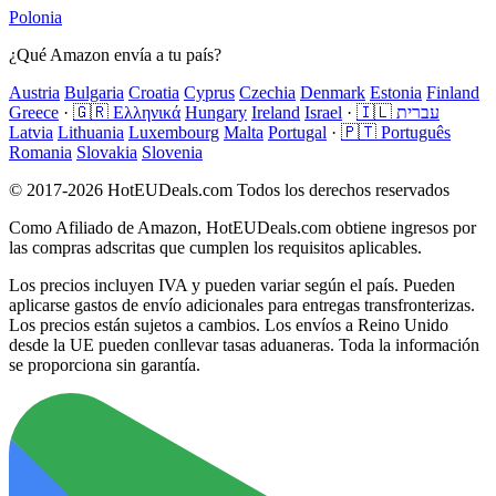
Polonia
¿Qué Amazon envía a tu país?
Austria
Bulgaria
Croatia
Cyprus
Czechia
Denmark
Estonia
Finland
Greece
·
🇬🇷 Ελληνικά
Hungary
Ireland
Israel
·
🇮🇱 עברית
Latvia
Lithuania
Luxembourg
Malta
Portugal
·
🇵🇹 Português
Romania
Slovakia
Slovenia
© 2017-2026 HotEUDeals.com Todos los derechos reservados
Como Afiliado de Amazon, HotEUDeals.com obtiene ingresos por
las compras adscritas que cumplen los requisitos aplicables.
Los precios incluyen IVA y pueden variar según el país. Pueden
aplicarse gastos de envío adicionales para entregas transfronterizas.
Los precios están sujetos a cambios. Los envíos a Reino Unido
desde la UE pueden conllevar tasas aduaneras. Toda la información
se proporciona sin garantía.