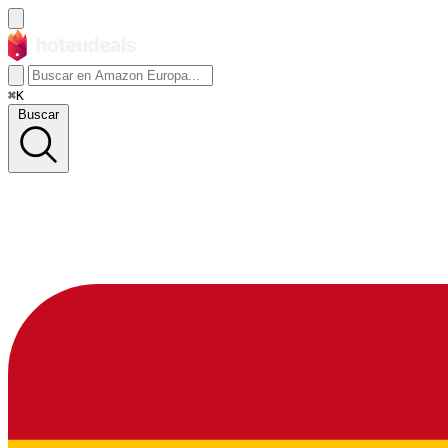
⌘K
Buscar