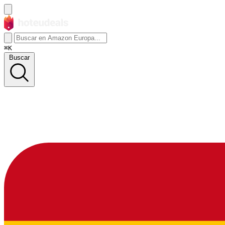
⌘K
Buscar