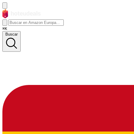
⌘K
Buscar