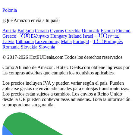
Polonia
¿Qué Amazon envía a tu país?
Austria
Bulgaria
Croatia
Cyprus
Czechia
Denmark
Estonia
Finland
Greece
·
🇬🇷 Ελληνικά
Hungary
Ireland
Israel
·
🇮🇱 עברית
Latvia
Lithuania
Luxembourg
Malta
Portugal
·
🇵🇹 Português
Romania
Slovakia
Slovenia
© 2017-2026 HotEUDeals.com Todos los derechos reservados
Como Afiliado de Amazon, HotEUDeals.com obtiene ingresos por
las compras adscritas que cumplen los requisitos aplicables.
Los precios incluyen IVA y pueden variar según el país. Pueden
aplicarse gastos de envío adicionales para entregas transfronterizas.
Los precios están sujetos a cambios. Los envíos a Reino Unido
desde la UE pueden conllevar tasas aduaneras. Toda la información
se proporciona sin garantía.