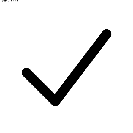
≈€23.03