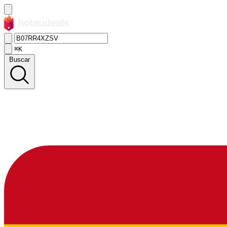
⌘K
Buscar