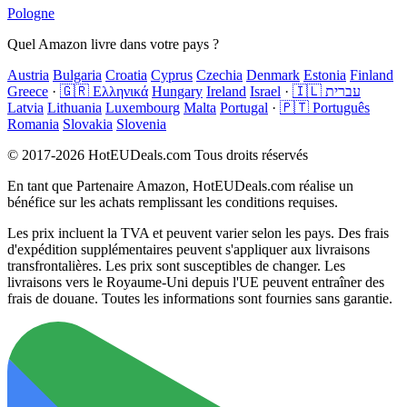
Pologne
Quel Amazon livre dans votre pays ?
Austria
Bulgaria
Croatia
Cyprus
Czechia
Denmark
Estonia
Finland
Greece
·
🇬🇷 Ελληνικά
Hungary
Ireland
Israel
·
🇮🇱 עברית
Latvia
Lithuania
Luxembourg
Malta
Portugal
·
🇵🇹 Português
Romania
Slovakia
Slovenia
© 2017-2026 HotEUDeals.com Tous droits réservés
En tant que Partenaire Amazon, HotEUDeals.com réalise un
bénéfice sur les achats remplissant les conditions requises.
Les prix incluent la TVA et peuvent varier selon les pays. Des frais
d'expédition supplémentaires peuvent s'appliquer aux livraisons
transfrontalières. Les prix sont susceptibles de changer. Les
livraisons vers le Royaume-Uni depuis l'UE peuvent entraîner des
frais de douane. Toutes les informations sont fournies sans garantie.