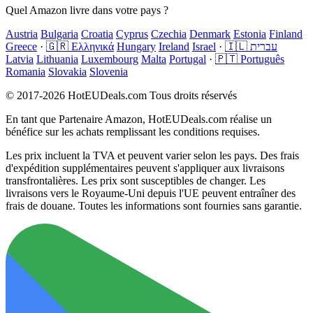
Quel Amazon livre dans votre pays ?
Austria
Bulgaria
Croatia
Cyprus
Czechia
Denmark
Estonia
Finland
Greece
·
🇬🇷 Ελληνικά
Hungary
Ireland
Israel
·
🇮🇱 עברית
Latvia
Lithuania
Luxembourg
Malta
Portugal
·
🇵🇹 Português
Romania
Slovakia
Slovenia
© 2017-2026 HotEUDeals.com Tous droits réservés
En tant que Partenaire Amazon, HotEUDeals.com réalise un
bénéfice sur les achats remplissant les conditions requises.
Les prix incluent la TVA et peuvent varier selon les pays. Des frais
d'expédition supplémentaires peuvent s'appliquer aux livraisons
transfrontalières. Les prix sont susceptibles de changer. Les
livraisons vers le Royaume-Uni depuis l'UE peuvent entraîner des
frais de douane. Toutes les informations sont fournies sans garantie.