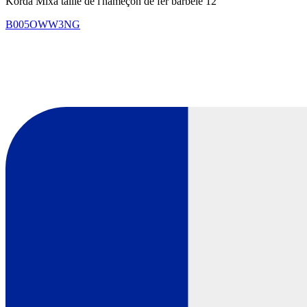
Korda Mixa taille de l'hameçon de fer barbelé 12
B005OWW3NG