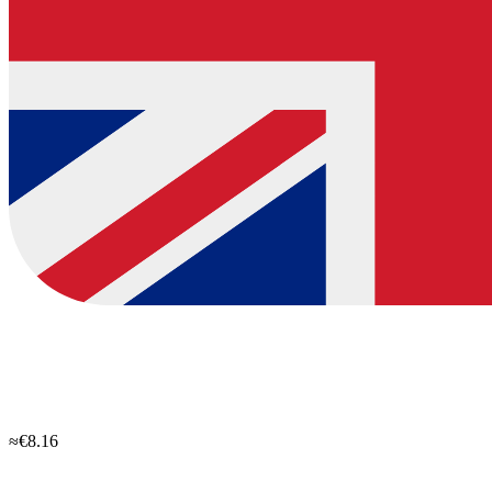
≈€8.16