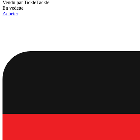
Vendu par
TickleTackle
En vedette
Acheter