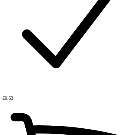
€9.63