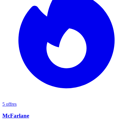
5
offres
McFarlane