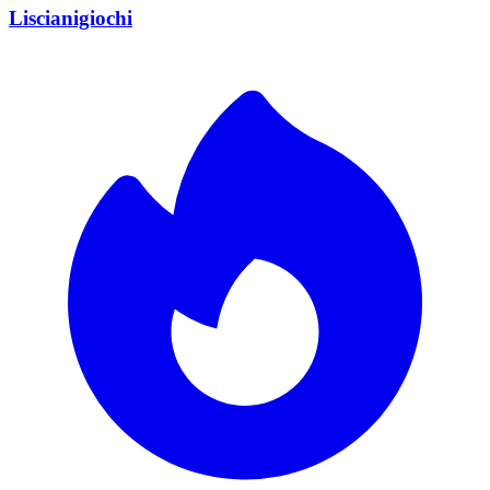
Liscianigiochi