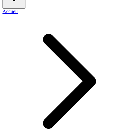
Accueil