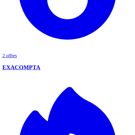
2
offres
EXACOMPTA