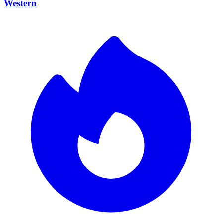
Western