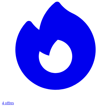
4
offres