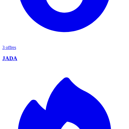
3
offres
JADA