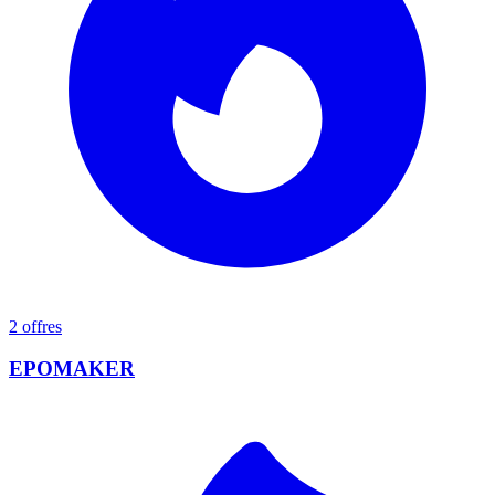
2
offres
EPOMAKER