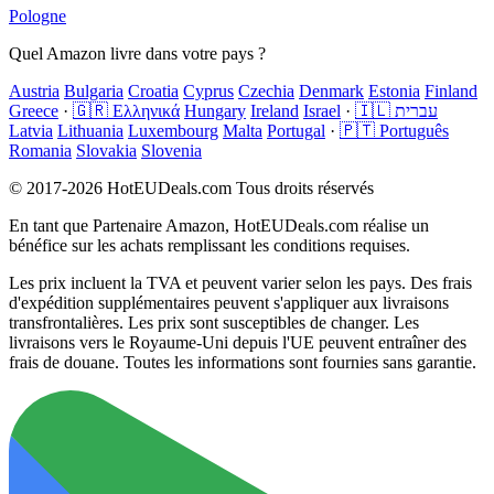
Pologne
Quel Amazon livre dans votre pays ?
Austria
Bulgaria
Croatia
Cyprus
Czechia
Denmark
Estonia
Finland
Greece
·
🇬🇷 Ελληνικά
Hungary
Ireland
Israel
·
🇮🇱 עברית
Latvia
Lithuania
Luxembourg
Malta
Portugal
·
🇵🇹 Português
Romania
Slovakia
Slovenia
© 2017-2026 HotEUDeals.com Tous droits réservés
En tant que Partenaire Amazon, HotEUDeals.com réalise un
bénéfice sur les achats remplissant les conditions requises.
Les prix incluent la TVA et peuvent varier selon les pays. Des frais
d'expédition supplémentaires peuvent s'appliquer aux livraisons
transfrontalières. Les prix sont susceptibles de changer. Les
livraisons vers le Royaume-Uni depuis l'UE peuvent entraîner des
frais de douane. Toutes les informations sont fournies sans garantie.