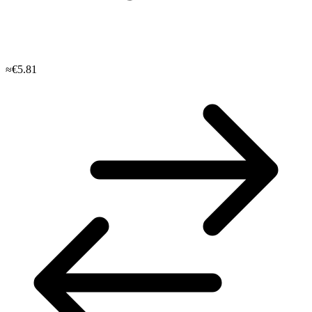
≈€5.81