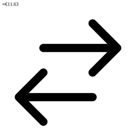
≈€11.63