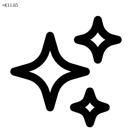
≈€11.65